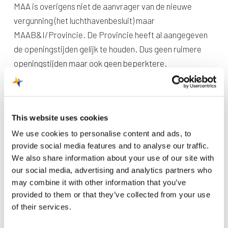
MAA is overigens niet de aanvrager van de nieuwe
vergunning (het luchthavenbesluit) maar
MAAB&I/Provincie. De Provincie heeft al aangegeven
de openingstijden gelijk te houden. Dus geen ruimere
openingstijden maar ook geen beperktere.
Vliegtax
Ook wat betreft de vliegtax pleit de luchthaven voor een
This website uses cookies
gelijk speelveld. ‘Wij zijn niet tegen vliegtax. Vliegen
We use cookies to personalise content and ads, to
hoeft wat ons betreft ook niet zo goedkoop te zijn. Maar
provide social media features and to analyse our traffic.
als de vliegtax alleen in Nederland wordt ingevoerd,
We also share information about your use of our site with
verplaats je het probleem weer over de grens. Je
our social media, advertising and analytics partners who
ontmoedigt er geen vliegverkeer mee, je verplaatst het.
may combine it with other information that you’ve
Net zo slecht voor het milieu.
provided to them or that they’ve collected from your use
of their services.
Groei door energietransitie