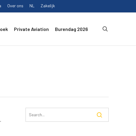
a
Over ons
NL
Zakelijk
search
Boek
Private Aviation
Burendag 2026
r