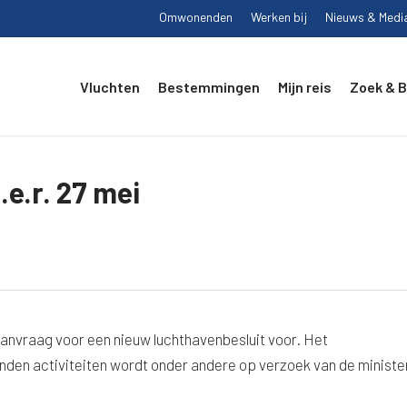
Omwonenden
Werken bij
Nieuws & Medi
Vluchten
Bestemmingen
Mijn reis
Zoek & 
e.r. 27 mei
anvraag voor een nieuw luchthavenbesluit voor. Het
onden activiteiten wordt onder andere op verzoek van de ministe