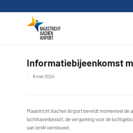
Skip
to
main
content
Informatiebijeenkomst m.
8 mei 2024
Maastricht Aachen Airport bereidt momenteel de a
luchthavenbesluit, de vergunning voor de luchtgeb
van IenW vernieuwd.