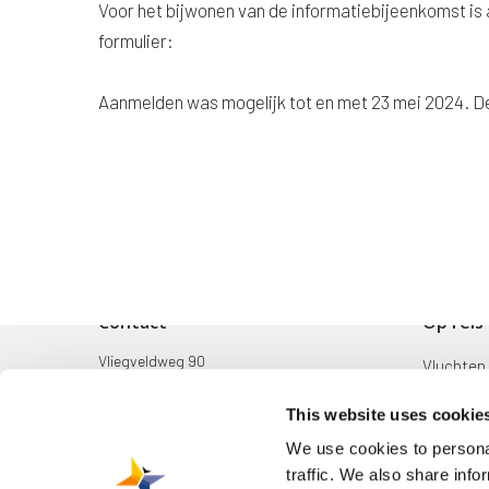
Voor het bijwonen van de informatiebijeenkomst is a
formulier:
Aanmelden was mogelijk tot en met 23 mei 2024. De
Contact
Op reis
Vliegveldweg 90
Vluchten
6199 AD Maastricht Airport
Bestemm
This website uses cookie
+31-(0)43-358 9898
Mijn reis
We use cookies to personal
infodesk@maa.nl
traffic. We also share info
Zoek & B