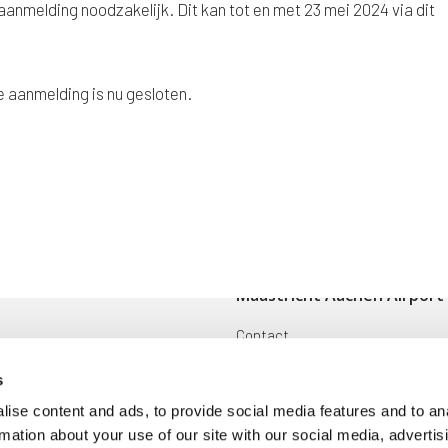
anmelding noodzakelijk. Dit kan tot en met 23 mei 2024 via dit
 aanmelding is nu gesloten.
Maastricht Aachen Airport
Contact
ingen
Cargo
s
Voorwaarden en reglementen
ise content and ads, to provide social media features and to an
rmation about your use of our site with our social media, advertis
oek
Disclaimer