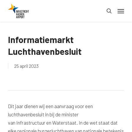
Skip
Menu
to
search
main
content
Informatiemarkt
Luchthavenbesluit
25 april 2023
Dit jaar dienen wij een aanvraag voor een
luchthavenbesluit in bij de minister
van Infrastructuur en Waterstaat. In de wet staat dat
elke regionale burgerluchthaven van nationale betekenis