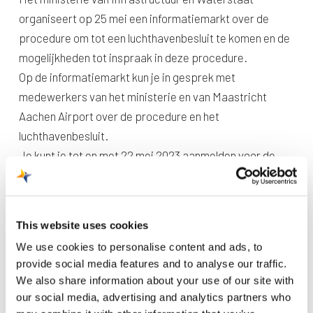
organiseert op 25 mei een informatiemarkt over de
procedure om tot een luchthavenbesluit te komen en de
mogelijkheden tot inspraak in deze procedure.
Op de informatiemarkt kun je in gesprek met
medewerkers van het ministerie en van Maastricht
Aachen Airport over de procedure en het
luchthavenbesluit.
Je kunt je tot en met 22 mei 2023 aanmelden voor de
informatiemarkt door een mail te sturen naar:
regionaleluchthavens@minienw.nl.
This website uses cookies
Wanneer: 25 mei van 19.00 uur tot 21.00 uur
We use cookies to personalise content and ads, to
Locatie: Grand Café Travelicious (passagiersterminal
provide social media features and to analyse our traffic.
van Maastricht Aachen Airport, Vliegveldweg 90)
We also share information about your use of our site with
Parkeren: P1 (gratis voor bezoekers van de
our social media, advertising and analytics partners who
informatiemarkt)