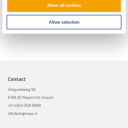
Allow all cookies
Je kunt je nu aanmelden voor onze Burendag 2026!
Trainingsvlucht 17 juli
Allow selection
Trainingsvlucht KLM
Contact
Vliegveldweg 90
6199 AD Maastricht Airport
+31-(0)43-358 9898
infodesk@maa.nl