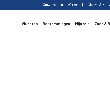
Omwonenden
Werken bij
Nieuws & Medi
Vluchten
Bestemmingen
Mijn reis
Zoek & 