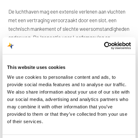
De luchthaven mag een extensie verlenen aan vluchten
met een vertraging veroorzaakt door een slot, een
technisch mankement of slechte weersomstandigheden
onderweg. De Inspectie voor Leefomgeving en
Transport (ILenT) houdt hier toezicht op.
Een slot is de tijdperiode waarin een toestel mag
vertrekken of landen vanaf een luchthaven. Een ATC-slot
This website uses cookies
wordt opgelegd door de luchtverkeersleiding (Air Traffic
We use cookies to personalise content and ads, to
Control). Zij houden bij het toekennen van slots onder
provide social media features and to analyse our traffic.
andere rekening met de capaciteit in het luchtruim en
We also share information about your use of our site with
streven een zo optimale doorstroming van het
our social media, advertising and analytics partners who
luchtverkeer na. Hierdoor kan het zijn dat vluchten later
may combine it with other information that you’ve
provided to them or that they’ve collected from your use
mogen vertrekken dan ze eigenlijk gepland stonden.
of their services.