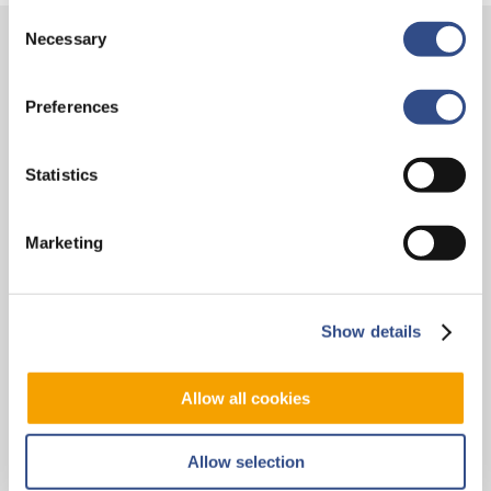
Consent
Necessary
Selection
Contact
Preferences
Vliegveldweg 90
6199 AD Maastricht Airport
Statistics
+31-(0)43-358 9898
infodesk@maa.nl
Marketing
Op reis
Vluchten
Show details
Bestemmingen
Allow all cookies
Mijn reis
Zoek & Boek
Allow selection