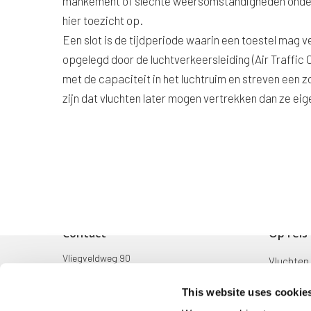
mankement of slechte weersomstandigheden onder
hier toezicht op.
Een slot is de tijdperiode waarin een toestel mag 
opgelegd door de luchtverkeersleiding (Air Traffic 
met de capaciteit in het luchtruim en streven een 
zijn dat vluchten later mogen vertrekken dan ze eig
Contact
Op reis
Vliegveldweg 90
Vluchten
6199 AD Maastricht Airport
Bestemm
This website uses cookie
+31-(0)43-358 9898