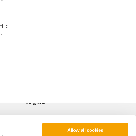
udt
ening
et
Volg ons!
Allow all cookies