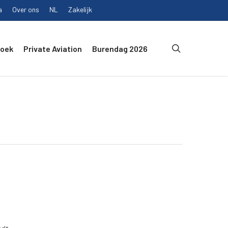
a
Over ons
NL
Zakelijk
search
Boek
Private Aviation
Burendag 2026