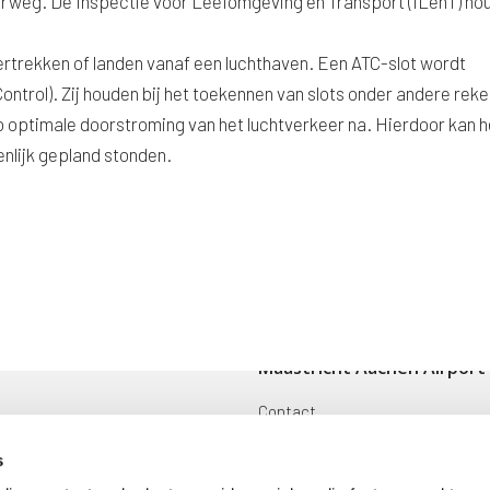
weg. De Inspectie voor Leefomgeving en Transport (ILenT) ho
vertrekken of landen vanaf een luchthaven. Een ATC-slot wordt
Control). Zij houden bij het toekennen van slots onder andere rek
zo optimale doorstroming van het luchtverkeer na. Hierdoor kan h
enlijk gepland stonden.
Maastricht Aachen Airport
Contact
ingen
Cargo
s