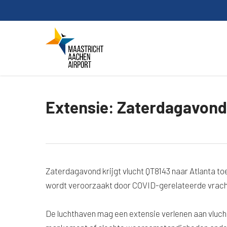
Skip
to
main
content
Extensie: Zaterdagavond
Zaterdagavond krijgt vlucht QT8143 naar Atlanta t
wordt veroorzaakt door COVID-gerelateerde vrach
De luchthaven mag een extensie verlenen aan vluch