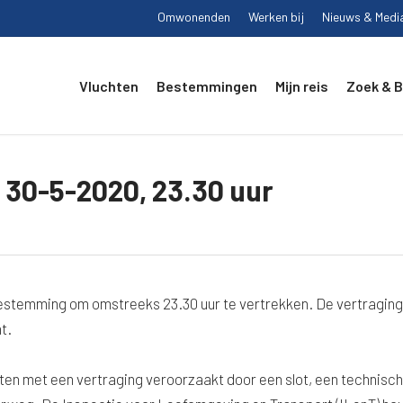
Omwonenden
Werken bij
Nieuws & Medi
Vluchten
Bestemmingen
Mijn reis
Zoek & 
 30-5-2020, 23.30 uur
oestemming om omstreeks 23.30 uur te vertrekken. De vertraging
t.
ten met een vertraging veroorzaakt door een slot, een technisch