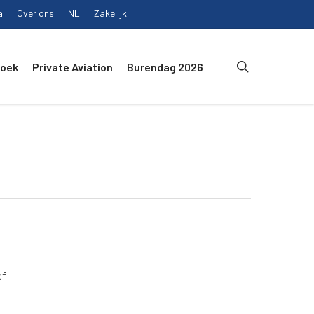
a
Over ons
NL
Zakelijk
search
Boek
Private Aviation
Burendag 2026
of