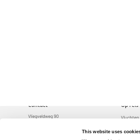
Contact
Op reis
Vliegveldweg 90
Vluchten
6199 AD Maastricht Airport
Bestemm
This website uses cookie
+31-(0)43-358 9898