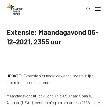
Skip
Menu
to
search
main
content
Extensie: Maandagavond 06-
12-2021, 2355 uur
UPDATE:
Extensie niet nodig geweest, toestel blijft
staan tot morgenochtend
Maandagavond krijgt vlucht RYR605D naar Spanje,
Alicante (LEAL) toestemming om omstreeks 2355 uur te