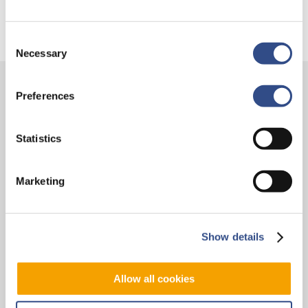
mogen vertrekken dan ze eigenlijk gepland stonden.
Consent
Necessary
Selection
Preferences
Contact
Vliegveldweg 90
Statistics
6199 AD Maastricht Airport
+31-(0)43-358 9898
Marketing
infodesk@maa.nl
Op reis
Show details
Vluchten
Allow all cookies
Bestemmingen