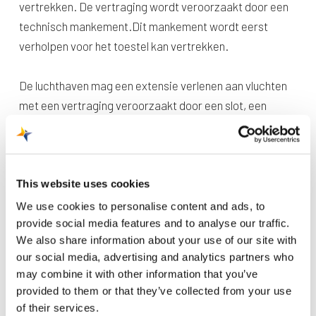
vertrekken. De vertraging wordt veroorzaakt door een
technisch mankement.Dit mankement wordt eerst
verholpen voor het toestel kan vertrekken.
De luchthaven mag een extensie verlenen aan vluchten
met een vertraging veroorzaakt door een slot, een
technisch mankement of slechte weersomstandigheden
onderweg. De Inspectie voor Leefomgeving en
Transport (ILenT) houdt hier toezicht op.
Een slot is de tijdperiode waarin een toestel mag
This website uses cookies
vertrekken of landen vanaf een luchthaven. Een ATC-slot
We use cookies to personalise content and ads, to
wordt opgelegd door de luchtverkeersleiding (Air Traffic
provide social media features and to analyse our traffic.
We also share information about your use of our site with
Control). Zij houden bij het toekennen van slots onder
our social media, advertising and analytics partners who
andere rekening met de capaciteit in het luchtruim en
may combine it with other information that you’ve
streven een zo optimale doorstroming van het
provided to them or that they’ve collected from your use
luchtverkeer na. Hierdoor kan het zijn dat vluchten later
of their services.