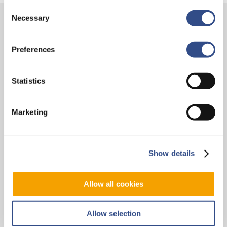
Consent
Necessary
Selection
Contact
Preferences
Vliegveldweg 90
6199 AD Maastricht Airport
Statistics
+31-(0)43-358 9898
infodesk@maa.nl
Marketing
Op reis
Vluchten
Show details
Bestemmingen
Allow all cookies
Mijn reis
Zoek & Boek
Allow selection