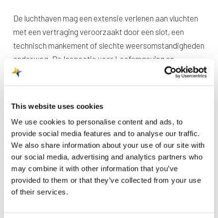
De luchthaven mag een extensie verlenen aan vluchten
met een vertraging veroorzaakt door een slot, een
technisch mankement of slechte weersomstandigheden
onderweg. De Inspectie voor Leefomgeving en
Transport (ILenT) houdt hier toezicht op.
Een slot is de tijdperiode waarin een toestel mag
vertrekken of landen vanaf een luchthaven. Een ATC-slot
This website uses cookies
wordt opgelegd door de luchtverkeersleiding (Air Traffic
We use cookies to personalise content and ads, to
Control). Zij houden bij het toekennen van slots onder
provide social media features and to analyse our traffic.
andere rekening met de capaciteit in het luchtruim en
We also share information about your use of our site with
streven een zo optimale doorstroming van het
our social media, advertising and analytics partners who
luchtverkeer na. Hierdoor kan het zijn dat vluchten later
may combine it with other information that you’ve
provided to them or that they’ve collected from your use
mogen vertrekken dan ze eigenlijk gepland stonden.
of their services.