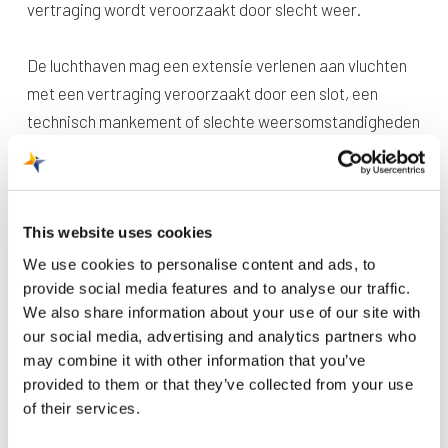
vertraging wordt veroorzaakt door slecht weer.
De luchthaven mag een extensie verlenen aan vluchten
met een vertraging veroorzaakt door een slot, een
technisch mankement of slechte weersomstandigheden
onderweg. De Inspectie voor Leefomgeving en
Transport (ILenT) houdt hier toezicht op.
Een slot is de tijdperiode waarin een toestel mag
vertrekken of landen vanaf een luchthaven. Een ATC-slot
This website uses cookies
wordt opgelegd door de luchtverkeersleiding (Air Traffic
We use cookies to personalise content and ads, to
Control). Zij houden bij het toekennen van slots onder
provide social media features and to analyse our traffic.
We also share information about your use of our site with
andere rekening met de capaciteit in het luchtruim en
our social media, advertising and analytics partners who
streven een zo optimale doorstroming van het
may combine it with other information that you’ve
luchtverkeer na. Hierdoor kan het zijn dat vluchten later
provided to them or that they’ve collected from your use
mogen vertrekken dan ze eigenlijk gepland stonden.
of their services.