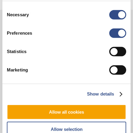
Consent
Necessary
Selection
Contact
Preferences
Vliegveldweg 90
6199 AD Maastricht Airport
Statistics
+31-(0)43-358 9898
infodesk@maa.nl
Marketing
Op reis
Show details
Vluchten
Bestemmingen
Allow all cookies
Mijn reis
Zoek & Boek
Allow selection