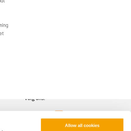
udt
ening
et
Volg ons!
Allow all cookies