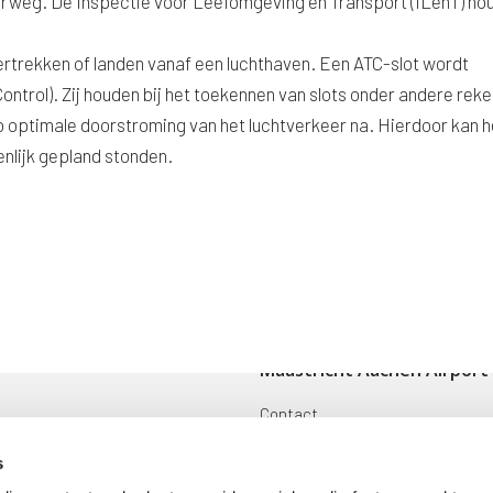
weg. De Inspectie voor Leefomgeving en Transport (ILenT) ho
vertrekken of landen vanaf een luchthaven. Een ATC-slot wordt
Control). Zij houden bij het toekennen van slots onder andere rek
zo optimale doorstroming van het luchtverkeer na. Hierdoor kan h
enlijk gepland stonden.
Maastricht Aachen Airport
Contact
ingen
Cargo
s