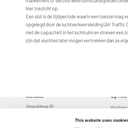
mankement of slechte weersomstandigheden onder
hier toezicht op.
Een slot is de tijdperiode waarin een toestel mag 
opgelegd door de luchtverkeersleiding (Air Traffic 
met de capaciteit in het luchtruim en streven een 
zijn dat vluchten later mogen vertrekken dan ze eig
Contact
Op reis
Vliegveldweg 90
Vluchten
6199 AD Maastricht Airport
Bestemm
This website uses cookie
+31-(0)43-358 9898