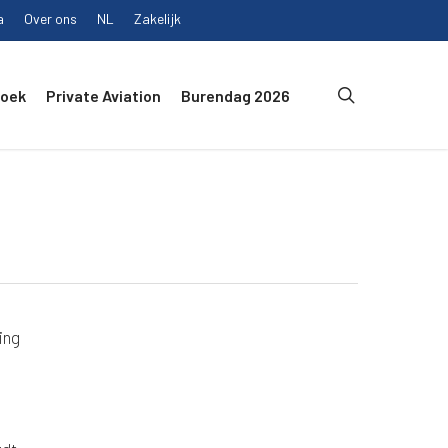
a
Over ons
NL
Zakelijk
search
Boek
Private Aviation
Burendag 2026
ing