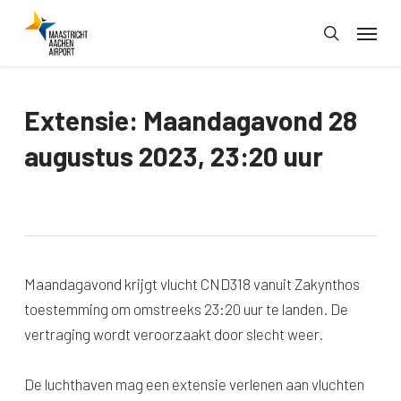
Skip
Menu
to
search
main
content
Extensie: Maandagavond 28
augustus 2023, 23:20 uur
Maandagavond krijgt vlucht CND318 vanuit Zakynthos
toestemming om omstreeks 23:20 uur te landen. De
vertraging wordt veroorzaakt door slecht weer.
De luchthaven mag een extensie verlenen aan vluchten