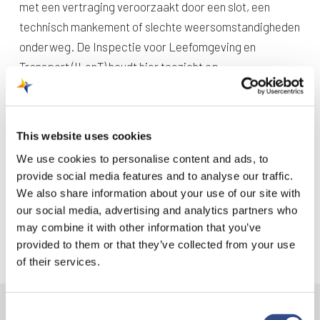
met een vertraging veroorzaakt door een slot, een
technisch mankement of slechte weersomstandigheden
onderweg. De Inspectie voor Leefomgeving en
Transport (ILenT) houdt hier toezicht op.
Een slot is de tijdperiode waarin een toestel mag
vertrekken of landen vanaf een luchthaven. Een ATC-slot
wordt opgelegd door de luchtverkeersleiding (Air Traffic
This website uses cookies
Control). Zij houden bij het toekennen van slots onder
We use cookies to personalise content and ads, to
andere rekening met de capaciteit in het luchtruim en
provide social media features and to analyse our traffic.
streven een zo optimale doorstroming van het
We also share information about your use of our site with
luchtverkeer na. Hierdoor kan het zijn dat vluchten later
our social media, advertising and analytics partners who
mogen vertrekken dan ze eigenlijk gepland stonden.
may combine it with other information that you’ve
provided to them or that they’ve collected from your use
of their services.
Consent