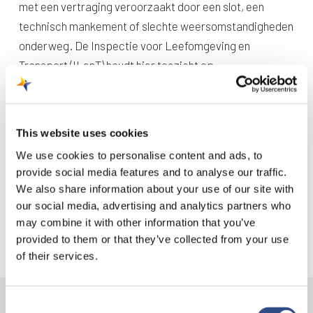
met een vertraging veroorzaakt door een slot, een
technisch mankement of slechte weersomstandigheden
onderweg. De Inspectie voor Leefomgeving en
Transport (ILenT) houdt hier toezicht op.
Een slot is de tijdperiode waarin een toestel mag
vertrekken of landen vanaf een luchthaven. Een ATC-slot
wordt opgelegd door de luchtverkeersleiding (Air Traffic
This website uses cookies
Control). Zij houden bij het toekennen van slots onder
We use cookies to personalise content and ads, to
andere rekening met de capaciteit in het luchtruim en
provide social media features and to analyse our traffic.
streven een zo optimale doorstroming van het
We also share information about your use of our site with
luchtverkeer na. Hierdoor kan het zijn dat vluchten later
our social media, advertising and analytics partners who
mogen vertrekken dan ze eigenlijk gepland stonden.
may combine it with other information that you’ve
provided to them or that they’ve collected from your use
of their services.
Consent