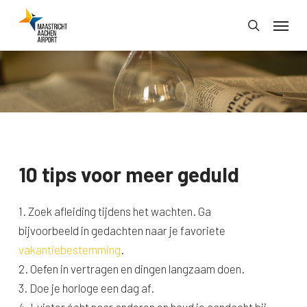
Skip
Menu
to
search
main
content
10 tips voor meer geduld
1. Zoek afleiding tijdens het wachten. Ga
bijvoorbeeld in gedachten naar je favoriete
vakantiebestemming
.
2. Oefen in vertragen en dingen langzaam doen.
3. Doe je horloge een dag af.
4. Luister écht naar anderen en houd je aandacht bij