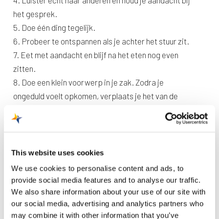
het gesprek.
5. Doe één ding tegelijk.
6. Probeer te ontspannen als je achter het stuur zit.
7. Eet met aandacht en blijf na het eten nog even
zitten.
8. Doe een klein voorwerp in je zak. Zodra je
ongeduld voelt opkomen, verplaats je het van de
ene naar de andere zak. Dit zorgt voor afleiding.
9. Kijk naar wat je al hebt in plaats van wat je nog
niet hebt. Zoals het halfvolle glas.
10. Praat langzamer
This website uses cookies
Nog even geduld a.u.b.
We use cookies to personalise content and ads, to
provide social media features and to analyse our traffic.
We also share information about your use of our site with
our social media, advertising and analytics partners who
17 juni 2024
belonen we je geduld. Dan
may combine it with other information that you’ve