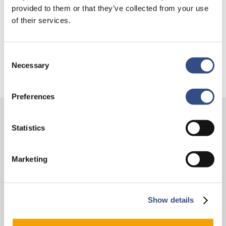
maken we het nieuws écht bekend!
provided to them or that they’ve collected from your use
of their services.
Consent
Necessary
Selection
Preferences
Statistics
Contact
Vliegveldweg 90
Marketing
6199 AD Maastricht Airport
+31-(0)43-358 9898
infodesk@maa.nl
Show details
Op reis