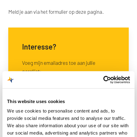
Meld je aan via het formulier op deze pagina.
Interesse?
Voeg mijn emailadres toe aan jullie
perslijst:
This website uses cookies
Bij het versturen van dit formulier ga je
We use cookies to personalise content and ads, to
akkoord met de opslag en verwerking van
provide social media features and to analyse our traffic.
jouw persoonsgegevens door Maastricht
We also share information about your use of our site with
Aachen Airport, zoals uiteengezet in de
our social media, advertising and analytics partners who
Privacyverklaring
.*