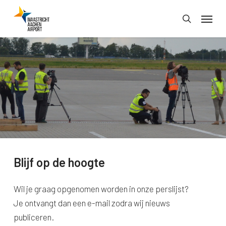
Skip
Menu
to
search
main
content
Blijf op de hoogte
Wil je graag opgenomen worden in onze perslijst?
Je ontvangt dan een e-mail zodra wij nieuws
publiceren.