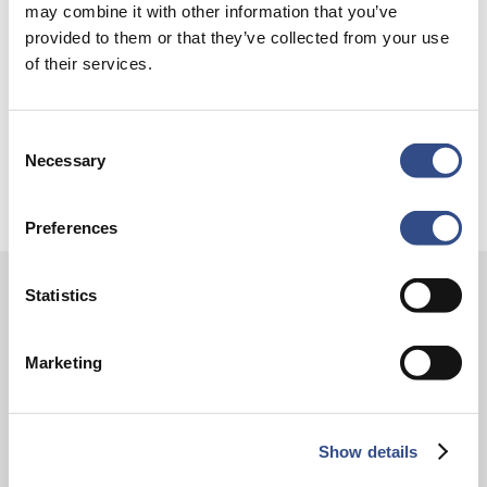
may combine it with other information that you’ve
provided to them or that they’ve collected from your use
of their services.
Consent
Necessary
Selection
Preferences
Statistics
Contact
Vliegveldweg 90
Marketing
6199 AD Maastricht Airport
+31-(0)43-358 9898
Show details
infodesk@maa.nl