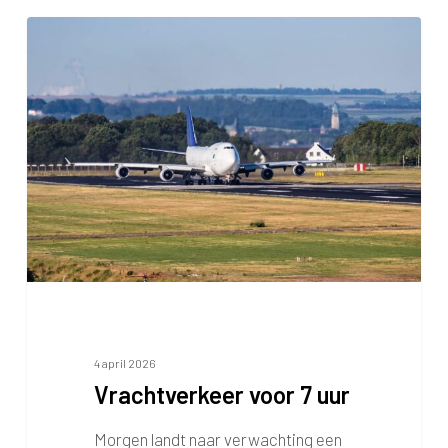
Vrachtverkeer
voor
7
uur
4 april 2026
Vrachtverkeer voor 7 uur
Morgen landt naar verwachting een