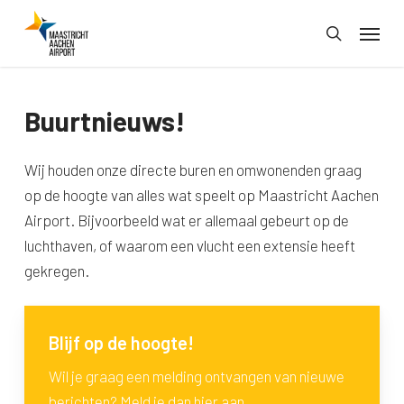
Skip
Menu
to
search
main
content
Buurtnieuws!
Wij houden onze directe buren en omwonenden graag
op de hoogte van alles wat speelt op Maastricht Aachen
Airport. Bijvoorbeeld wat er allemaal gebeurt op de
luchthaven, of waarom een vlucht een extensie heeft
gekregen.
Blijf op de hoogte!
Wil je graag een melding ontvangen van nieuwe
berichten? Meld je dan hier aan.