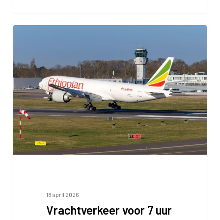
Vrachtverkeer
voor
7
uur
18 april 2026
Vrachtverkeer voor 7 uur