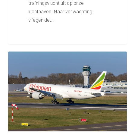
trainingsvlucht uit op onze
luchthaven. Naar verwachting
vliegen de…
Vrachtvlucht
voor
7
uur