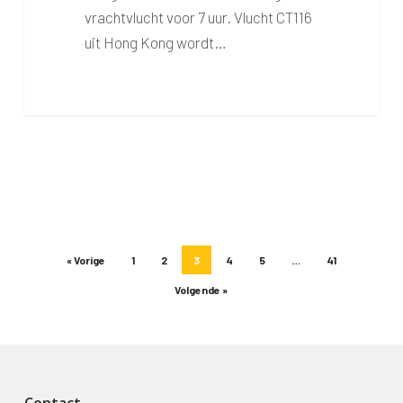
vrachtvlucht voor 7 uur. Vlucht CT116
uit Hong Kong wordt…
« Vorige
1
2
3
4
5
…
41
Volgende »
Contact