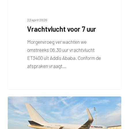
22 april 2026
Vrachtvlucht voor 7 uur
Morgenvroeg verwachten we
omstreeks 06.30 uur vrachtvlucht
ET3400 uit Addis Ababa. Conform de
afspraken vraagt…
Vrachtvlucht
voor
7
uur