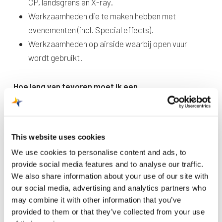
CP, landsgrens en X-ray.
Werkzaamheden die te maken hebben met
evenementen (incl. Special effects).
Werkzaamheden op airside waarbij open vuur
wordt gebruikt.
Hoe lang van tevoren moet ik een
werkvergunningen aanvragen?
Is een werkvergunning vereist? Dan geldt een
aanvraagtermijn van minimaal 5 werkdagen. Houd bij
This website uses cookies
grote en complexe aanvragen rekening met een termijn
We use cookies to personalise content and ads, to
van maximaal 7 weken. Heb je geen werkvergunning
provide social media features and to analyse our traffic.
nodig, maar is een schriftelijke bevestiging van de
We also share information about your use of our site with
luchthaven voldoende? Dan word je aanvraag binnen 2
our social media, advertising and analytics partners who
werkdagen goedgekeurd.
may combine it with other information that you’ve
provided to them or that they’ve collected from your use