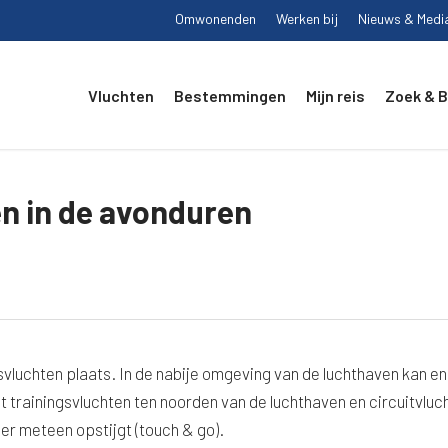
Omwonenden
Werken bij
Nieuws & Medi
Vluchten
Bestemmingen
Mijn reis
Zoek & 
n in de avonduren
svluchten plaats. In de nabije omgeving van de luchthaven kan en
t trainingsvluchten ten noorden van de luchthaven en circuitvluc
weer meteen opstijgt (touch & go).