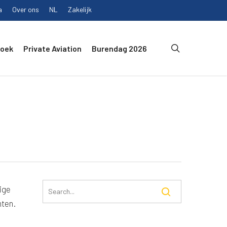
a
Over ons
NL
Zakelijk
search
Boek
Private Aviation
Burendag 2026
ige
hten.