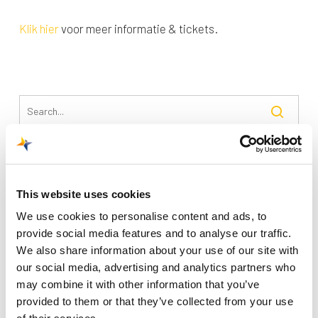
Klik hier
voor meer informatie & tickets.
Recente berichten
This website uses cookies
Trainingsvlucht 4 augustus
We use cookies to personalise content and ads, to
Nieuwe AI-primeur voor Maastricht Aachen Airport:
provide social media features and to analyse our traffic.
intelligent exoskelet ondersteunt vrachtafhandeling
We also share information about your use of our site with
Je kunt je nu aanmelden voor onze Burendag 2026!
our social media, advertising and analytics partners who
may combine it with other information that you’ve
Trainingsvlucht 17 juli
provided to them or that they’ve collected from your use