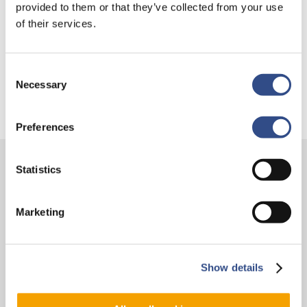
provided to them or that they’ve collected from your use
Je kunt je nu aanmelden voor onze Burendag 2026!
of their services.
Trainingsvlucht 17 juli
Trainingsvlucht KLM
Consent
Necessary
Selection
Preferences
Statistics
Contact
Vliegveldweg 90
Marketing
6199 AD Maastricht Airport
+31-(0)43-358 9898
infodesk@maa.nl
Show details