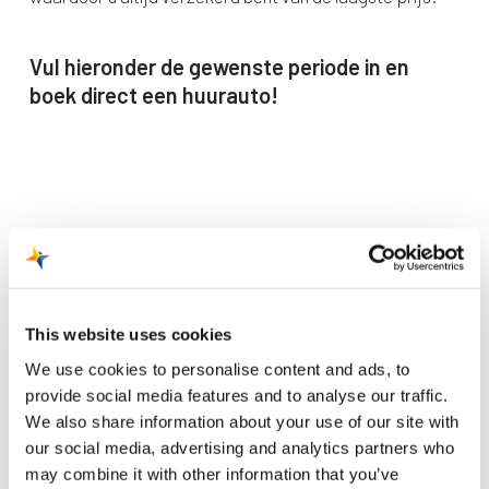
Vul hieronder de gewenste periode in en
boek direct een huurauto!
This website uses cookies
Recente berichten
We use cookies to personalise content and ads, to
provide social media features and to analyse our traffic.
Trainingsvlucht 4 augustus
We also share information about your use of our site with
Nieuwe AI-primeur voor Maastricht Aachen Airport:
our social media, advertising and analytics partners who
intelligent exoskelet ondersteunt vrachtafhandeling
may combine it with other information that you’ve