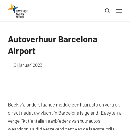
Skip
Menu
to
search
main
content
Autoverhuur Barcelona
Airport
31 januari 2023
Boek via onderstaande module een huurauto en vertrek
direct nadat uw vlucht in Barcelona is geland! Easyterra
vergelijkt tientallen aanbieders van huurauto’s,
waardoor u altijd verzekerd bent van de laagste prijs.