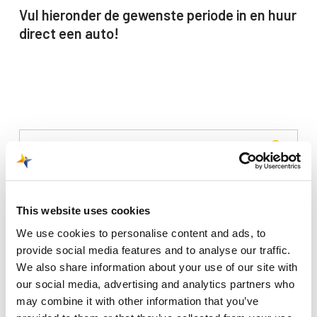
Vul hieronder de gewenste periode in en huur
direct een auto!
Recente berichten
This website uses cookies
Trainingsvlucht 4 augustus
We use cookies to personalise content and ads, to
provide social media features and to analyse our traffic.
Nieuwe AI-primeur voor Maastricht Aachen Airport:
We also share information about your use of our site with
intelligent exoskelet ondersteunt vrachtafhandeling
our social media, advertising and analytics partners who
Je kunt je nu aanmelden voor onze Burendag 2026!
may combine it with other information that you’ve