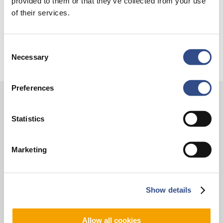
provided to them or that they’ve collected from your use
Trainingsvlucht 17 juli
of their services.
Trainingsvlucht KLM
Consent
Necessary
Selection
Preferences
Contact
Statistics
Vliegveldweg 90
6199 AD Maastricht Airport
Marketing
+31-(0)43-358 9898
infodesk@maa.nl
Show details
Op reis
Allow all cookies