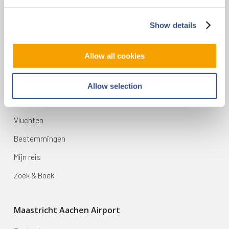
Contact
Vliegveldweg 90
Show details
6199 AD Maastricht Airport
+31-(0)43-358 9898
Allow all cookies
infodesk@maa.nl
Allow selection
Op reis
Vluchten
Bestemmingen
Mijn reis
Zoek & Boek
Maastricht Aachen Airport