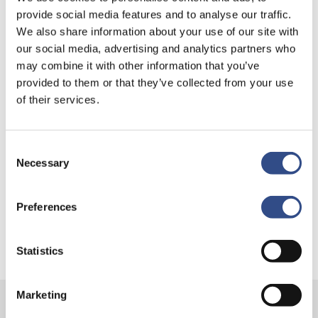
provide social media features and to analyse our traffic.
We also share information about your use of our site with
our social media, advertising and analytics partners who
Recente berichten
may combine it with other information that you’ve
Trainingsvlucht 4 augustus
provided to them or that they’ve collected from your use
of their services.
Nieuwe AI-primeur voor Maastricht Aachen Airport:
intelligent exoskelet ondersteunt vrachtafhandeling
Je kunt je nu aanmelden voor onze Burendag 2026!
Consent
Necessary
Selection
Trainingsvlucht 17 juli
Trainingsvlucht KLM
Preferences
Statistics
Marketing