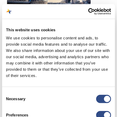
This website uses cookies
6 januari 2023
We use cookies to personalise content and ads, to
Tower Bridge
provide social media features and to analyse our traffic.
We also share information about your use of our site with
Als je aan Londen denkt, denk
our social media, advertising and analytics partners who
je aan de iconische Tower
may combine it with other information that you’ve
Bridge. Over de brug…
provided to them or that they’ve collected from your use
of their services.
Consent
British
Necessary
Selection
Museum
Preferences