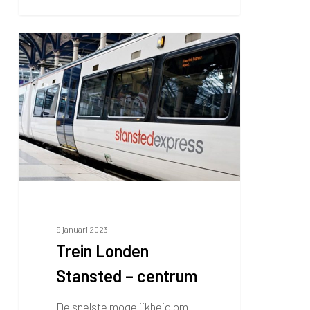
Trein
Londen
Stansted
–
centrum
9 januari 2023
Trein Londen
Stansted – centrum
De snelste mogelijkheid om