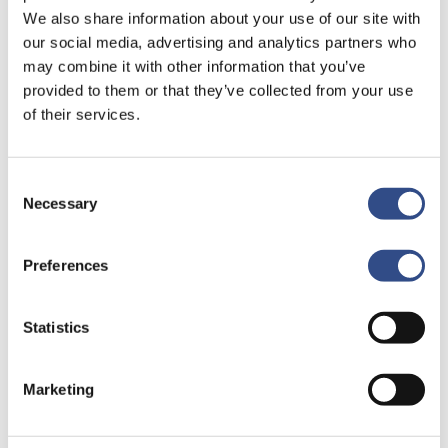
…
We also share information about your use of our site with
our social media, advertising and analytics partners who
may combine it with other information that you’ve
provided to them or that they’ve collected from your use
Vrachtverkeer
of their services.
voor
7
Consent
uur
Necessary
Selection
Preferences
Statistics
4 mei 2026
Marketing
Vrachtverkeer voor
7 uur