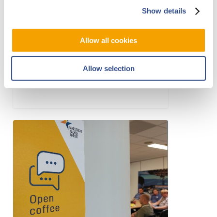
Show details
Morgenvroeg verwachten we
omstreeks 06.30 uur
Allow all cookies
vrachtvlucht C67617 uit
Tashkent. Conform de
Allow selection
afspraken vraagt de…
Open
Coffee
21
mei