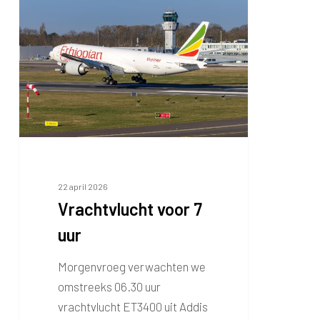
voor
7
uur
22 april 2026
Vrachtvlucht voor 7
uur
Morgenvroeg verwachten we
omstreeks 06.30 uur
vrachtvlucht ET3400 uit Addis