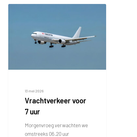
Vrachtverkeer
voor
7
uur
13 mei 2026
Vrachtverkeer voor
7 uur
Morgenvroeg verwachten we
omstreeks 06.20 uur