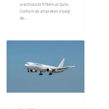
vrachtvlucht 5Y8414 uit Quito.
Conform de afspraken vraagt
de…
Vrachtverkeer
voor
7
uur