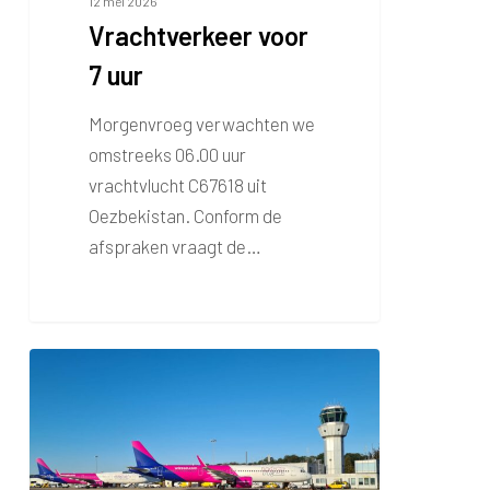
12 mei 2026
Vrachtverkeer voor
7 uur
Morgenvroeg verwachten we
omstreeks 06.00 uur
vrachtvlucht C67618 uit
Oezbekistan. Conform de
afspraken vraagt de…
Morgen
extra
vliegverkeer
verwacht
wegens