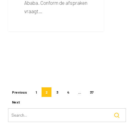
Ababa. Conform de afspraken
vraagt…
Previous
1
2
3
4
…
37
Next