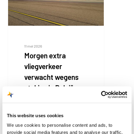
staking
in
België
11 mei 2026
Morgen extra
vliegverkeer
verwacht wegens
staking in België
Als gevolg van de
aangekondigde staking van
This website uses cookies
Belgische vakbonden wijken
We use cookies to personalise content and ads, to
morgen, dinsdag 12 mei 2026,
provide social media features and to analyse our traffic.