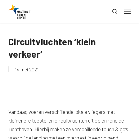
Skip
Menu
to
search
main
content
Circuitvluchten ‘klein
verkeer’
14 mei 2021
Vandaag voeren verschillende lokale vliegers met
kleinenere toestellen circuitvluchten uit op en rond de
luchthaven. Hierbij maken ze verschillende touch & go’s
waarbij de landing meteen overgaat in een volgend