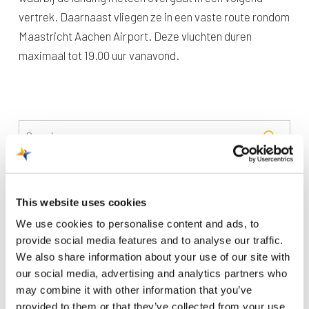
vertrek. Daarnaast vliegen ze in een vaste route rondom
Maastricht Aachen Airport. Deze vluchten duren
maximaal tot 19.00 uur vanavond.
Recente berichten
This website uses cookies
Trainingsvlucht 4 augustus
We use cookies to personalise content and ads, to
provide social media features and to analyse our traffic.
Nieuwe AI-primeur voor Maastricht Aachen Airport:
We also share information about your use of our site with
intelligent exoskelet ondersteunt vrachtafhandeling
our social media, advertising and analytics partners who
Je kunt je nu aanmelden voor onze Burendag 2026!
may combine it with other information that you’ve
provided to them or that they’ve collected from your use