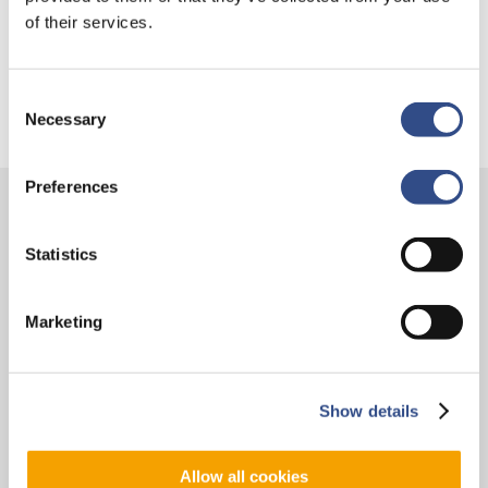
Trainingsvlucht 17 juli
of their services.
Trainingsvlucht KLM
Consent
Necessary
Selection
Preferences
Contact
Statistics
Vliegveldweg 90
6199 AD Maastricht Airport
Marketing
+31-(0)43-358 9898
infodesk@maa.nl
Show details
Op reis
Allow all cookies
Vluchten