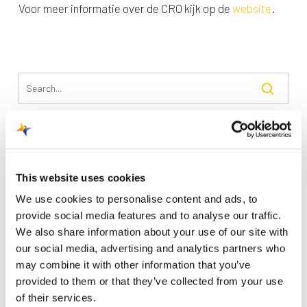
Voor meer informatie over de CRO kijk op de
website
.
Recente berichten
Trainingsvlucht 4 augustus
This website uses cookies
Nieuwe AI-primeur voor Maastricht Aachen Airport:
We use cookies to personalise content and ads, to
intelligent exoskelet ondersteunt vrachtafhandeling
provide social media features and to analyse our traffic.
We also share information about your use of our site with
Je kunt je nu aanmelden voor onze Burendag 2026!
our social media, advertising and analytics partners who
Trainingsvlucht 17 juli
may combine it with other information that you’ve
provided to them or that they’ve collected from your use
Trainingsvlucht KLM
of their services.