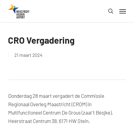
Skip
Menu
to
search
main
content
CRO Vergadering
21 maart 2024
Donderdag 28 maart vergadert de Commissie
Regionaal Overleg Maastricht (CROM) in
Multifunctioneel Centrum De Grous (zaal ’t Bèsjke),
Heerstraat Centrum 38, 6171 HW Stein.