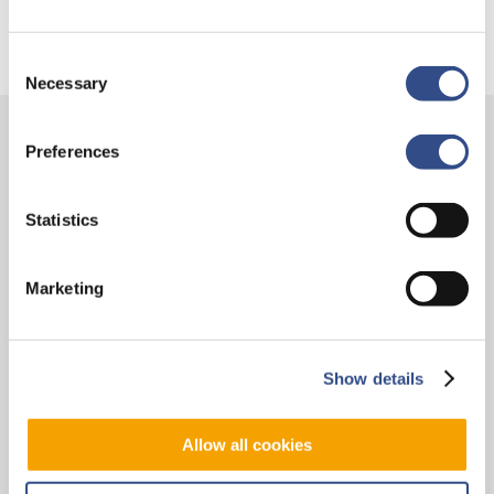
Consent
Necessary
Selection
Preferences
Contact
Vliegveldweg 90
Statistics
6199 AD Maastricht Airport
+31-(0)43-358 9898
Marketing
infodesk@maa.nl
Op reis
Show details
Vluchten
Allow all cookies
Bestemmingen
Mijn reis