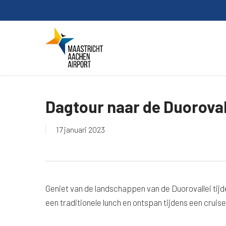
Skip
to
main
content
Dagtour naar de Duoroval
17 januari 2023
Geniet van de landschappen van de Duorovallei tijde
een traditionele lunch en ontspan tijdens een cruis