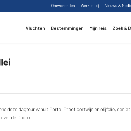
Omwonenden
Werken bij
Nieuws & Medi
Vluchten
Bestemmingen
Mijn reis
Zoek & 
lei
ns deze dagtour vanuit Porto. Proef portwijn en olijfolie, geniet
e over de Duoro.