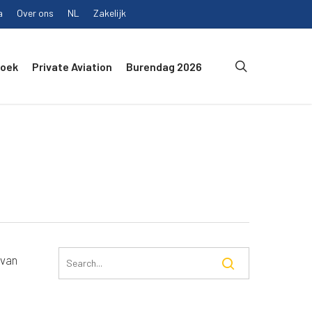
a
Over ons
NL
Zakelijk
search
Boek
Private Aviation
Burendag 2026
 van