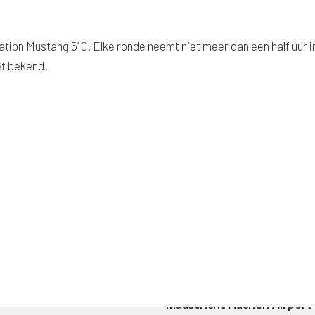
tion Mustang 510. Elke ronde neemt niet meer dan een half uur i
et bekend.
Maastricht Aachen Airport