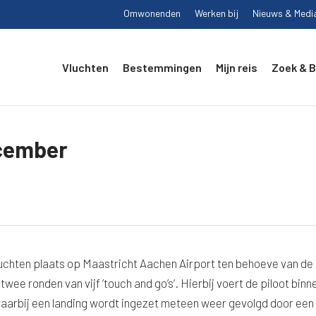
Omwonenden
Werken bij
Nieuws & Medi
Vluchten
Bestemmingen
Mijn reis
Zoek & 
cember
uchten plaats op Maastricht Aachen Airport ten behoeve van de
wee ronden van vijf ’touch and go’s’. Hierbij voert de piloot binn
 waarbij een landing wordt ingezet meteen weer gevolgd door een