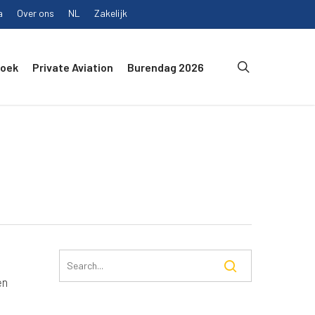
a
Over ons
NL
Zakelijk
search
Boek
Private Aviation
Burendag 2026
en