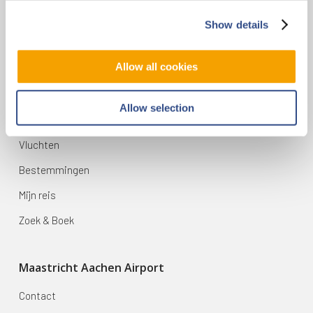
Vliegveldweg 90
Show details
6199 AD Maastricht Airport
+31-(0)43-358 9898
Allow all cookies
infodesk@maa.nl
Allow selection
Op reis
Vluchten
Bestemmingen
Mijn reis
Zoek & Boek
Maastricht Aachen Airport
Contact