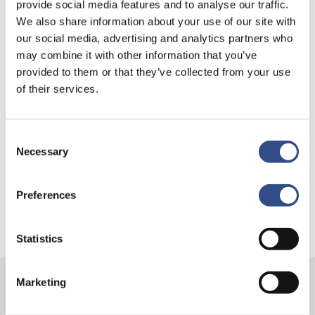
provide social media features and to analyse our traffic.
We also share information about your use of our site with
Recente berichten
our social media, advertising and analytics partners who
may combine it with other information that you’ve
Trainingsvlucht 4 augustus
provided to them or that they’ve collected from your use
Nieuwe AI-primeur voor Maastricht Aachen Airport:
of their services.
intelligent exoskelet ondersteunt vrachtafhandeling
Je kunt je nu aanmelden voor onze Burendag 2026!
Consent
Trainingsvlucht 17 juli
Necessary
Selection
Trainingsvlucht KLM
Preferences
Statistics
Marketing
Contact