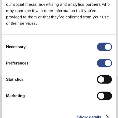
Trainingsvlucht 4 augustus
our social media, advertising and analytics partners who
Nieuwe AI-primeur voor Maastricht Aachen Airport:
may combine it with other information that you’ve
provided to them or that they’ve collected from your use
intelligent exoskelet ondersteunt vrachtafhandeling
of their services.
Je kunt je nu aanmelden voor onze Burendag 2026!
Trainingsvlucht 17 juli
Consent
Trainingsvlucht KLM
Necessary
Selection
Preferences
Statistics
Contact
Marketing
Vliegveldweg 90
6199 AD Maastricht Airport
Show details
+31-(0)43-358 9898