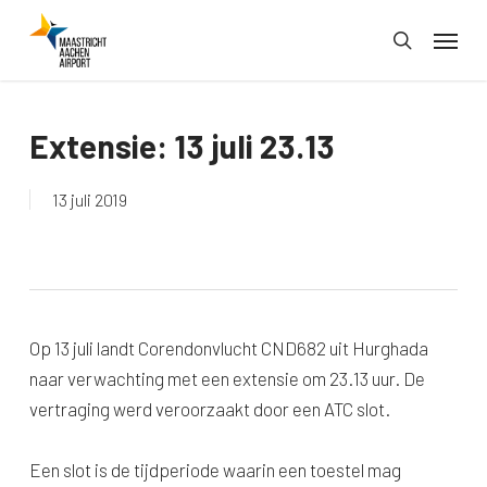
Skip
Menu
to
search
main
content
Extensie: 13 juli 23.13
13 juli 2019
Op 13 juli landt Corendonvlucht CND682 uit Hurghada
naar verwachting met een extensie om 23.13 uur. De
vertraging werd veroorzaakt door een ATC slot.
Een slot is de tijdperiode waarin een toestel mag