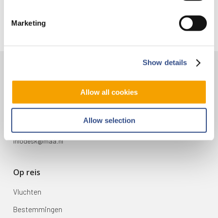
Marketing
Show details
Contact
Allow all cookies
Vliegveldweg 90
6199 AD Maastricht Airport
Allow selection
+31-(0)43-358 9898
infodesk@maa.nl
Op reis
Vluchten
Bestemmingen