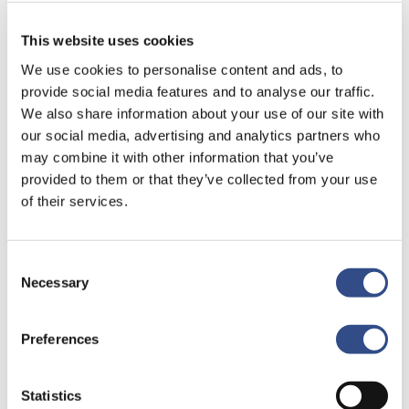
This website uses cookies
We use cookies to personalise content and ads, to
provide social media features and to analyse our traffic.
We also share information about your use of our site with
our social media, advertising and analytics partners who
may combine it with other information that you’ve
provided to them or that they’ve collected from your use
of their services.
Recente berichten
Trainingsvlucht 4 augustus
Consent
Nieuwe AI-primeur voor Maastricht Aachen Airport:
Necessary
Selection
intelligent exoskelet ondersteunt vrachtafhandeling
Je kunt je nu aanmelden voor onze Burendag 2026!
Preferences
Trainingsvlucht 17 juli
Statistics
Trainingsvlucht KLM