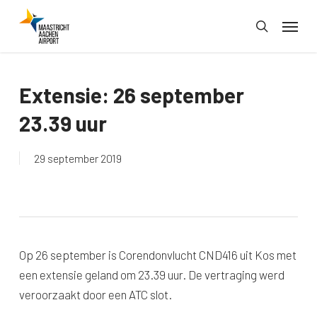
Skip
Menu
to
search
main
content
Extensie: 26 september
23.39 uur
29 september 2019
Op 26 september is Corendonvlucht CND416 uit Kos met
een extensie geland om 23.39 uur. De vertraging werd
veroorzaakt door een ATC slot.