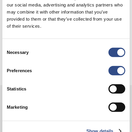
Trainingsvlucht 4 augustus
our social media, advertising and analytics partners who
Nieuwe AI-primeur voor Maastricht Aachen Airport:
may combine it with other information that you’ve
provided to them or that they’ve collected from your use
intelligent exoskelet ondersteunt vrachtafhandeling
of their services.
Je kunt je nu aanmelden voor onze Burendag 2026!
Trainingsvlucht 17 juli
Consent
Trainingsvlucht KLM
Necessary
Selection
Preferences
Statistics
Contact
Marketing
Vliegveldweg 90
6199 AD Maastricht Airport
Show details
+31-(0)43-358 9898