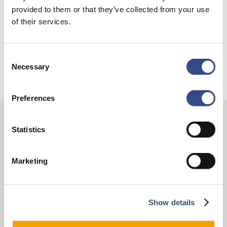
Je kunt je nu aanmelden voor onze Burendag 2026!
provided to them or that they’ve collected from your use
of their services.
Trainingsvlucht 17 juli
Trainingsvlucht KLM
Consent
Necessary
Selection
Preferences
Statistics
Contact
Vliegveldweg 90
Marketing
6199 AD Maastricht Airport
+31-(0)43-358 9898
infodesk@maa.nl
Show details
Op reis