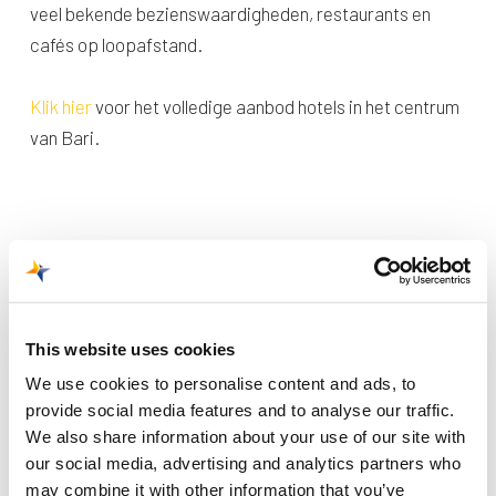
veel bekende bezienswaardigheden, restaurants en
cafés op loopafstand.
Klik hier
voor het volledige aanbod hotels in het centrum
van Bari.
This website uses cookies
Recente berichten
We use cookies to personalise content and ads, to
Trainingsvlucht 4 augustus
provide social media features and to analyse our traffic.
We also share information about your use of our site with
Nieuwe AI-primeur voor Maastricht Aachen Airport:
our social media, advertising and analytics partners who
intelligent exoskelet ondersteunt vrachtafhandeling
may combine it with other information that you’ve