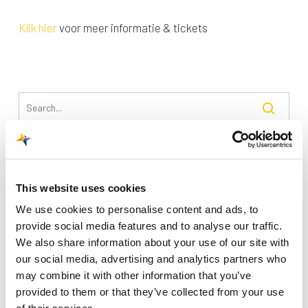
Klik hier
voor meer informatie & tickets
Recente berichten
This website uses cookies
Trainingsvlucht 4 augustus
We use cookies to personalise content and ads, to
Nieuwe AI-primeur voor Maastricht Aachen Airport:
provide social media features and to analyse our traffic.
intelligent exoskelet ondersteunt vrachtafhandeling
We also share information about your use of our site with
Je kunt je nu aanmelden voor onze Burendag 2026!
our social media, advertising and analytics partners who
may combine it with other information that you’ve
Trainingsvlucht 17 juli
provided to them or that they’ve collected from your use