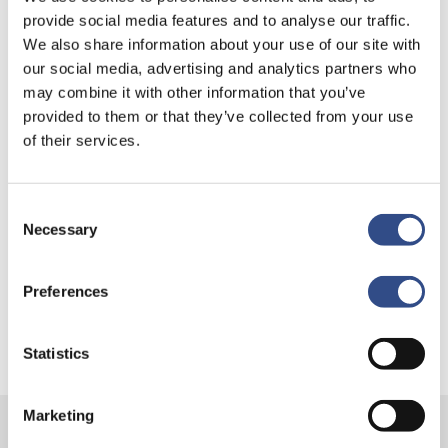
provide social media features and to analyse our traffic.
We also share information about your use of our site with
our social media, advertising and analytics partners who
Recente berichten
may combine it with other information that you’ve
Trainingsvlucht 4 augustus
provided to them or that they’ve collected from your use
of their services.
Nieuwe AI-primeur voor Maastricht Aachen Airport:
intelligent exoskelet ondersteunt vrachtafhandeling
Je kunt je nu aanmelden voor onze Burendag 2026!
Consent
Necessary
Selection
Trainingsvlucht 17 juli
Trainingsvlucht KLM
Preferences
Statistics
Marketing