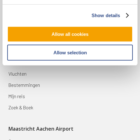
Contact
Vliegveldweg 90
Show details
6199 AD Maastricht Airport
+31-(0)43-358 9898
Allow all cookies
infodesk@maa.nl
Allow selection
Op reis
Vluchten
Bestemmingen
Mijn reis
Zoek & Boek
Maastricht Aachen Airport