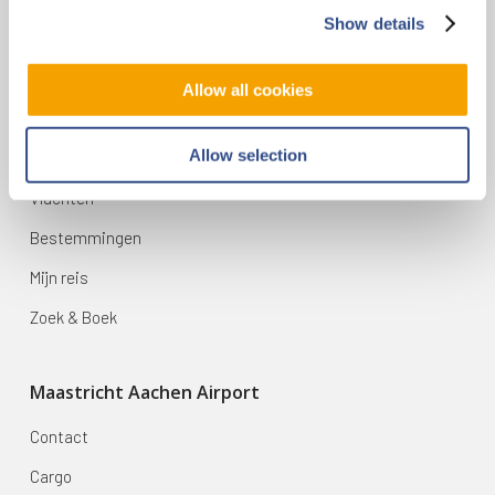
6199 AD Maastricht Airport
Show details
+31-(0)43-358 9898
infodesk@maa.nl
Allow all cookies
Op reis
Allow selection
Vluchten
Bestemmingen
Mijn reis
Zoek & Boek
Maastricht Aachen Airport
Contact
Cargo