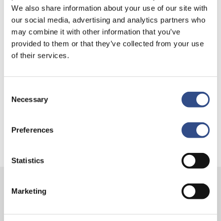
Recente berichten
We also share information about your use of our site with
our social media, advertising and analytics partners who
Trainingsvlucht 4 augustus
may combine it with other information that you’ve
Nieuwe AI-primeur voor Maastricht Aachen Airport:
provided to them or that they’ve collected from your use
of their services.
intelligent exoskelet ondersteunt vrachtafhandeling
Je kunt je nu aanmelden voor onze Burendag 2026!
Consent
Trainingsvlucht 17 juli
Necessary
Selection
Trainingsvlucht KLM
Preferences
Statistics
Marketing
Contact
Vliegveldweg 90