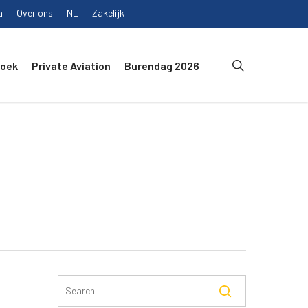
a
Over ons
NL
Zakelijk
search
Boek
Private Aviation
Burendag 2026