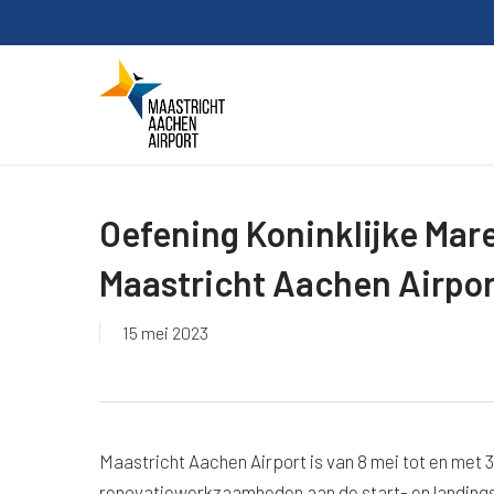
Skip
to
main
content
Oefening Koninklijke Mare
Maastricht Aachen Airpor
15 mei 2023
Maastricht Aachen Airport is van 8 mei tot en met 
renovatiewerkzaamheden aan de start- en landings