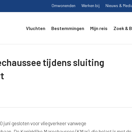
Omwonenden
Werken bij
Nieuws & Medi
Vluchten
Bestemmingen
Mijn reis
Zoek & 
chaussee tijdens sluiting
t
30 juni gesloten voor vliegverkeer vanwege
baan. De Koninklijke Marechaussee (KMar), die belast is met de