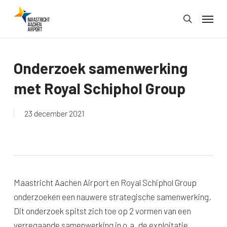
Skip
Menu
to
search
main
content
Onderzoek samenwerking
met Royal Schiphol Group
23 december 2021
Maastricht Aachen Airport en Royal Schiphol Group
onderzoeken een nauwere strategische samenwerking.
Dit onderzoek spitst zich toe op 2 vormen van een
verregaande samenwerking in o.a. de exploitatie,