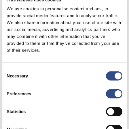
We use cookies to personalise content and ads, to
provide social media features and to analyse our traffic.
We also share information about your use of our site with
our social media, advertising and analytics partners who
may combine it with other information that you’ve
Recente berichten
provided to them or that they’ve collected from your use
of their services.
Trainingsvlucht 4 augustus
Nieuwe AI-primeur voor Maastricht Aachen Airport:
intelligent exoskelet ondersteunt vrachtafhandeling
Consent
Necessary
Selection
Je kunt je nu aanmelden voor onze Burendag 2026!
Trainingsvlucht 17 juli
Preferences
Trainingsvlucht KLM
Statistics