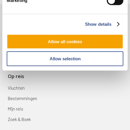
Marketing
Contact
Show details
Vliegveldweg 90
6199 AD Maastricht Airport
Allow all cookies
+31-(0)43-358 9898
infodesk@maa.nl
Allow selection
Op reis
Vluchten
Bestemmingen
Mijn reis
Zoek & Boek