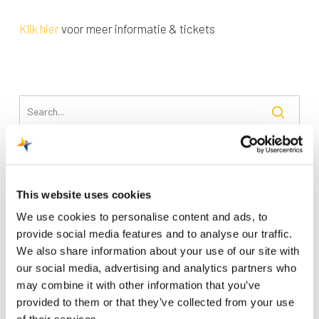
Klik hier
voor meer informatie & tickets
Recente berichten
This website uses cookies
Trainingsvlucht 4 augustus
We use cookies to personalise content and ads, to
Nieuwe AI-primeur voor Maastricht Aachen Airport:
provide social media features and to analyse our traffic.
intelligent exoskelet ondersteunt vrachtafhandeling
We also share information about your use of our site with
Je kunt je nu aanmelden voor onze Burendag 2026!
our social media, advertising and analytics partners who
may combine it with other information that you’ve
Trainingsvlucht 17 juli
provided to them or that they’ve collected from your use