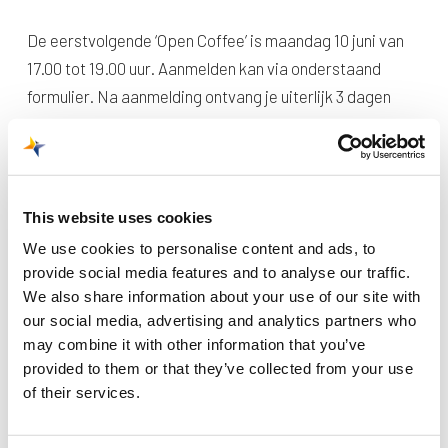
De eerstvolgende ‘Open Coffee’ is maandag 10 juni van
17.00 tot 19.00 uur. Aanmelden kan via onderstaand
formulier. Na aanmelding ontvang je uiterlijk 3 dagen
voor de Open Coffee info over de locatie.
Wil jij altijd als eerste op de hoogte zijn van
ontwikkelingen op Maastricht Aachen Airport die jou
This website uses cookies
aangaan? Meld je dan aan voor ons
buurtnieuws
!
We use cookies to personalise content and ads, to
provide social media features and to analyse our traffic.
Meld je hier aan voor de volgende open coffee:
We also share information about your use of our site with
our social media, advertising and analytics partners who
may combine it with other information that you’ve
De aanmelding voor de Open Coffee is nu gesloten.
provided to them or that they’ve collected from your use
Houd onze website in de gaten voor nieuwe data.
of their services.