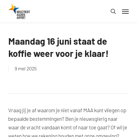
Skip
Menu
to
search
main
content
Maandag 16 juni staat de
koffie weer voor je klaar!
9 mei 2025
Vraag jij je af waarom je niet vanaf MAA kunt vliegen op
bepaalde bestemmingen? Ben je nieuwsgierig naar
waar de vracht vandaan komt of naar toe gaat? Of wil je
weten hoe we rekening houden met onze omgeving?