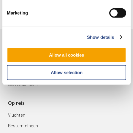
Marketing
Show details
Contact
Allow all cookies
Vliegveldweg 90
6199 AD Maastricht Airport
Allow selection
+31-(0)43-358 9898
infodesk@maa.nl
Op reis
Vluchten
Bestemmingen