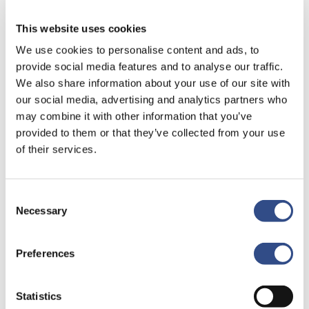
Houd onze website in de gaten voor nieuwe data.
This website uses cookies
We use cookies to personalise content and ads, to
provide social media features and to analyse our traffic.
We also share information about your use of our site with
our social media, advertising and analytics partners who
may combine it with other information that you’ve
provided to them or that they’ve collected from your use
of their services.
Recente berichten
Trainingsvlucht 4 augustus
Consent
Nieuwe AI-primeur voor Maastricht Aachen Airport:
Necessary
Selection
intelligent exoskelet ondersteunt vrachtafhandeling
Je kunt je nu aanmelden voor onze Burendag 2026!
Preferences
Trainingsvlucht 17 juli
Statistics
Trainingsvlucht KLM