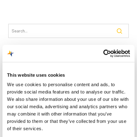
Recente berichten
Trainingsvlucht 4 augustus
This website uses cookies
Nieuwe AI-primeur voor Maastricht Aachen Airport:
We use cookies to personalise content and ads, to
intelligent exoskelet ondersteunt vrachtafhandeling
provide social media features and to analyse our traffic.
Je kunt je nu aanmelden voor onze Burendag 2026!
We also share information about your use of our site with
our social media, advertising and analytics partners who
Trainingsvlucht 17 juli
may combine it with other information that you’ve
Trainingsvlucht KLM
provided to them or that they’ve collected from your use
of their services.