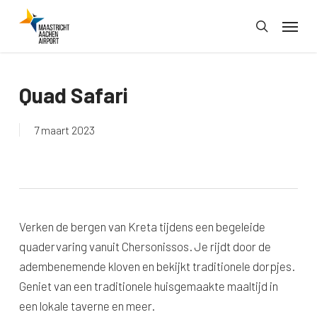
Skip
Menu
to
search
main
content
Quad Safari
7 maart 2023
Verken de bergen van Kreta tijdens een begeleide
quadervaring vanuit Chersonissos. Je rijdt door de
adembenemende kloven en bekijkt traditionele dorpjes.
Geniet van een traditionele huisgemaakte maaltijd in
een lokale taverne en meer.