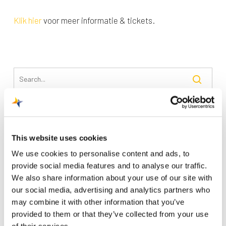
Klik hier
voor meer informatie & tickets.
Recente berichten
This website uses cookies
Trainingsvlucht 4 augustus
We use cookies to personalise content and ads, to
Nieuwe AI-primeur voor Maastricht Aachen Airport:
provide social media features and to analyse our traffic.
intelligent exoskelet ondersteunt vrachtafhandeling
We also share information about your use of our site with
Je kunt je nu aanmelden voor onze Burendag 2026!
our social media, advertising and analytics partners who
may combine it with other information that you’ve
Trainingsvlucht 17 juli
provided to them or that they’ve collected from your use