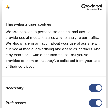
een toets.
STAP 3 – BESTUDEREN THEORIE
This website uses cookies
Om jouw rijbevoegdheid te ontvangen of te verlengen,
We use cookies to personalise content and ads, to
dien je een toets te maken. Deze toets maak je
provide social media features and to analyse our traffic.
gedurende jouw afspraak met het Passenbureau (stap
We also share information about your use of our site with
2).
our social media, advertising and analytics partners who
may combine it with other information that you’ve
Bestudeer het document
Theorie Absal
alvorens je naar
provided to them or that they’ve collected from your use
de afspraak komt. Heb je tevens toegang nodig tot het
of their services.
landingsterrein, omdat je bijvoorbeeld bij LVNL werkt of
bij Airport Authority / Operations? Neem dan contact
Consent
op met het Passenbureau voor het maken van een
Necessary
Selection
afspraak via 043-3589837.
Preferences
Wat neem je mee naar de afspraak?