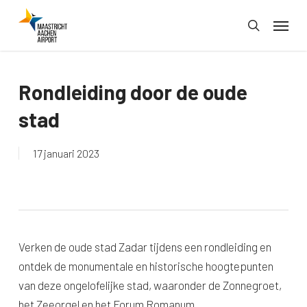
Skip
Menu
to
search
main
content
Rondleiding door de oude
stad
17 januari 2023
Verken de oude stad Zadar tijdens een rondleiding en
ontdek de monumentale en historische hoogtepunten
van deze ongelofelijke stad, waaronder de Zonnegroet,
het Zeeorgel en het Forum Romanum.