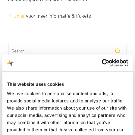
Klik hier
voor meer informatie & tickets.
Recente berichten
This website uses cookies
Trainingsvlucht 4 augustus
We use cookies to personalise content and ads, to
Nieuwe AI-primeur voor Maastricht Aachen Airport:
provide social media features and to analyse our traffic.
intelligent exoskelet ondersteunt vrachtafhandeling
We also share information about your use of our site with
our social media, advertising and analytics partners who
Je kunt je nu aanmelden voor onze Burendag 2026!
may combine it with other information that you’ve
Trainingsvlucht 17 juli
provided to them or that they’ve collected from your use