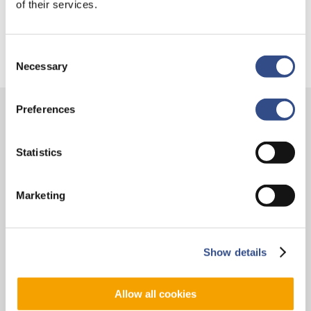
of their services.
Trainingsvlucht KLM
Consent
Necessary
Selection
Preferences
Contact
Statistics
Vliegveldweg 90
6199 AD Maastricht Airport
Marketing
+31-(0)43-358 9898
infodesk@maa.nl
Show details
Op reis
Vluchten
Allow all cookies