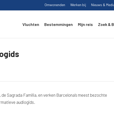
Omwonenden
Werken bij
Nieuws & Medi
Vluchten
Bestemmingen
Mijn reis
Zoek & 
iogids
, de Sagrada Familia, en verken Barcelona’s meest bezochte
rmatieve audiogids.