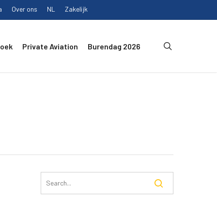
a
Over ons
NL
Zakelijk
search
Boek
Private Aviation
Burendag 2026