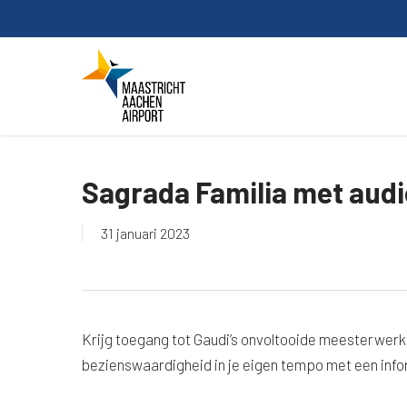
Skip
to
main
content
Sagrada Familia met aud
31 januari 2023
Krijg toegang tot Gaudi’s onvoltooide meesterwerk
bezienswaardigheid in je eigen tempo met een info