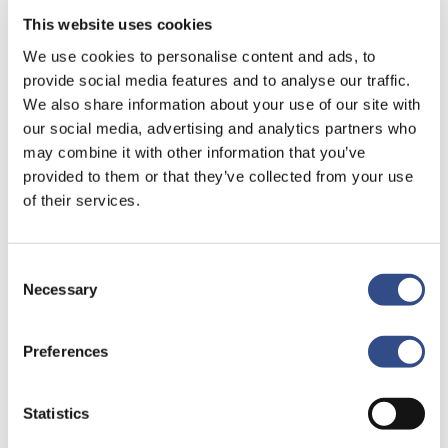
in een categorie zitten met vliegtuigen uit een andere
This website uses cookies
categorie (en tarief) dan voor die tijd. Bijvoorbeeld de
We use cookies to personalise content and ads, to
A320CEO en B744 zitten nu beide in categorie I.
provide social media features and to analyse our traffic.
We also share information about your use of our site with
Contracten
our social media, advertising and analytics partners who
may combine it with other information that you’ve
provided to them or that they’ve collected from your use
De tarieven en havengelden gelden voor ad hoc
of their services.
vluchten. Luchtvaartmaatschappijen gebruiken de
havengelden om een eerste vergelijking te maken
tussen verschillende
Consent
Necessary
luchthavens. Luchtvaartmaatschappijen kunnen
Selection
contracten afsluiten waarbij op basis van frequentie
en/of volume andere voorwaarden en tarieven gelden.
Preferences
Op
deze pagina
staan de actuele tarieven.
Statistics