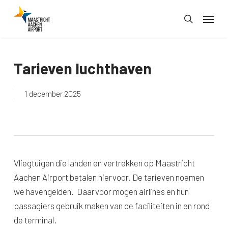
Skip
Menu
to
search
main
content
Tarieven luchthaven
1 december 2025
Vliegtuigen die landen en vertrekken op Maastricht
Aachen Airport betalen hiervoor. De tarieven noemen
we havengelden. Daarvoor mogen airlines en hun
passagiers gebruik maken van de faciliteiten in en rond
de terminal.