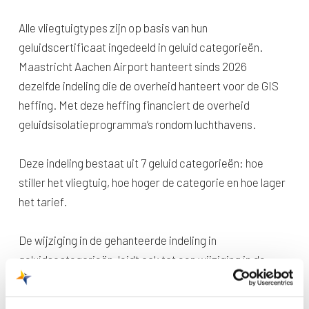
Alle vliegtuigtypes zijn op basis van hun
geluidscertificaat ingedeeld in geluid categorieën.
Maastricht Aachen Airport hanteert sinds 2026
dezelfde indeling die de overheid hanteert voor de GIS
heffing. Met deze heffing financiert de overheid
geluidsisolatieprogramma’s rondom luchthavens.
Deze indeling bestaat uit 7 geluid categorieën: hoe
stiller het vliegtuig, hoe hoger de categorie en hoe lager
het tarief.
De wijziging in de gehanteerde indeling in
geluidscategorieën, leidt ook tot een wijziging in de
tarieven. Sommige vliegtuigtypes zijn in 2026 van
categorie veranderd. Dat betekent dat ze sinds dat jaar