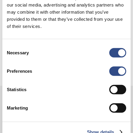
Trainingsvlucht 4 augustus
our social media, advertising and analytics partners who
Nieuwe AI-primeur voor Maastricht Aachen Airport:
may combine it with other information that you’ve
provided to them or that they’ve collected from your use
intelligent exoskelet ondersteunt vrachtafhandeling
of their services.
Je kunt je nu aanmelden voor onze Burendag 2026!
Trainingsvlucht 17 juli
Consent
Trainingsvlucht KLM
Necessary
Selection
Preferences
Statistics
Contact
Marketing
Vliegveldweg 90
6199 AD Maastricht Airport
Show details
+31-(0)43-358 9898