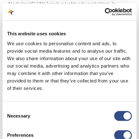
Nederland (LVNL) om hun luchtverkeersleiders-in-
opleiding te trainen.
De tijd is onder voorbehoud. Voor vragen over dit
This website uses cookies
bericht kun je mailen naar communications@maa.nl.
We use cookies to personalise content and ads, to
provide social media features and to analyse our traffic.
We also share information about your use of our site with
our social media, advertising and analytics partners who
may combine it with other information that you’ve
provided to them or that they’ve collected from your use
of their services.
Consent
Recente berichten
Necessary
Selection
Trainingsvlucht 4 augustus
Nieuwe AI-primeur voor Maastricht Aachen Airport:
Preferences