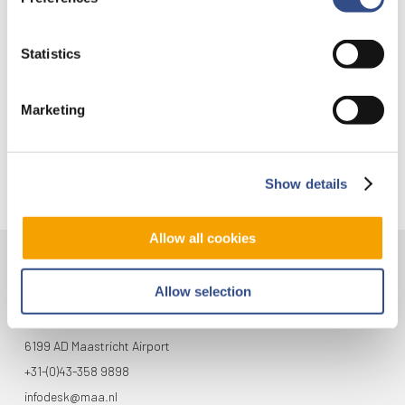
Nieuwe AI-primeur voor Maastricht Aachen Airport:
intelligent exoskelet ondersteunt vrachtafhandeling
Statistics
Je kunt je nu aanmelden voor onze Burendag 2026!
Trainingsvlucht 17 juli
Marketing
Trainingsvlucht KLM
Show details
Allow all cookies
Contact
Allow selection
Vliegveldweg 90
6199 AD Maastricht Airport
+31-(0)43-358 9898
infodesk@maa.nl