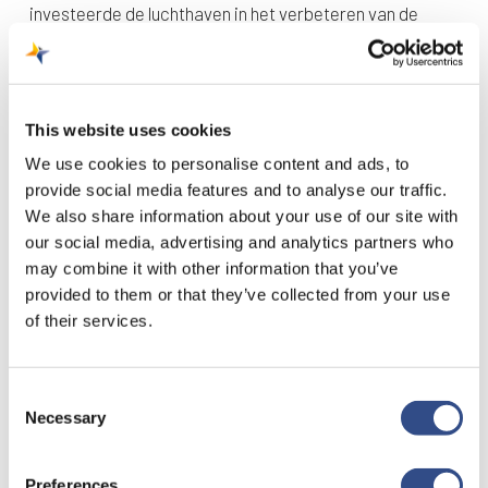
investeerde de luchthaven in het verbeteren van de
kwaliteit van de afhandeling. Dit is een van de pijlers om
de concurrentiepositie te versterken en zo een
toekomstbestendige luchthaven te worden.
This website uses cookies
We use cookies to personalise content and ads, to
Voor vragen over dit bericht kun je mailen naar
provide social media features and to analyse our traffic.
communications@maa.nl.
We also share information about your use of our site with
our social media, advertising and analytics partners who
may combine it with other information that you’ve
provided to them or that they’ve collected from your use
of their services.
Consent
Recente berichten
Necessary
Selection
Trainingsvlucht 4 augustus
Preferences